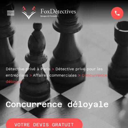
Détective privé à Paris
>
Détective privé pour les
entreprises
>
Affaires commerciales
>
Concurrence
déloyale
Concurrence déloyale
VOTRE DEVIS GRATUIT