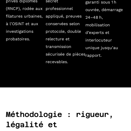
privés diplômés
secret
garanti sous 1 h
(RNCP), rodée aux
professionnel
ouvrée, démarrage
filatures urbaines,
appliqué, preuves
24–48 h,
à l’OSINT et aux
conservées selon
mobilisation
investigations
protocole, double
d’experts et
probatoires.
relecture et
interlocuteur
transmission
unique jusqu’au
sécurisée de pièces
rapport.
recevables.
Méthodologie : rigueur,
légalité et