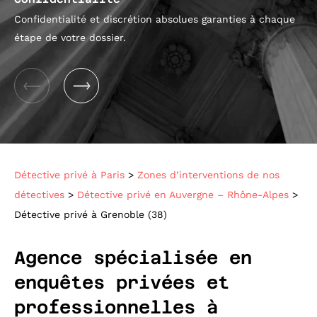
Confidentialité et discrétion absolues garanties à chaque
No
étape de votre dossier.
str
Détective privé à Paris
>
Zones d’interventions de nos
détectives
>
Détective privé en Auvergne – Rhône-Alpes
>
Détective privé à Grenoble (38)
Agence spécialisée en
enquêtes privées et
professionnelles à