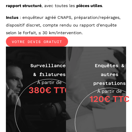
rapport structuré
, avec toutes les
pièces utiles
.
Inclus
: enquêteur agréé CNAPS, préparation/repérages,
dispositif discret, compte rendu ou rapport d’enquête
selon le forfait, ≤ 30 km/intervention.
VOTRE DEVIS GRATUIT
Surveillances
Enquêtes &
& filatures
autres
À partir de
prestations
380€ TTC
À partir de
120€ TTC